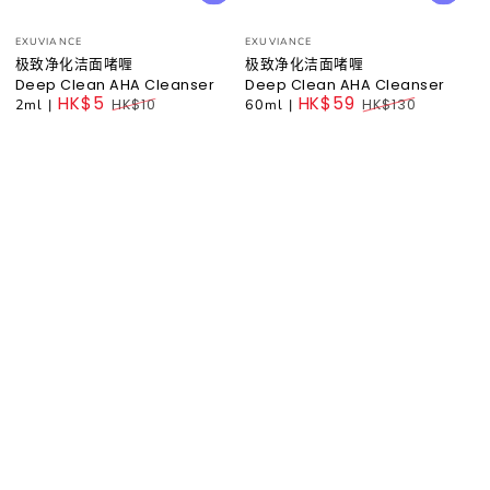
小
小
EXUVIANCE
EXUVIANCE
贩：
贩：
极致净化洁面啫喱
极致净化洁面啫喱
Deep Clean AHA Cleanser
Deep Clean AHA Cleanser
HK$5
HK$59
2ml
|
HK$10
60ml
|
HK$130
Regular
Regular
price
price