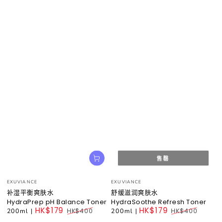
售罄
小
小
EXUVIANCE
EXUVIANCE
贩：
贩：
补湿平衡爽肤水
舒缓滋润爽肤水
HydraPrep pH Balance Toner
HydraSoothe Refresh Toner
HK$179
HK$179
200ml
|
HK$400
200ml
|
HK$400
Regular
Regular