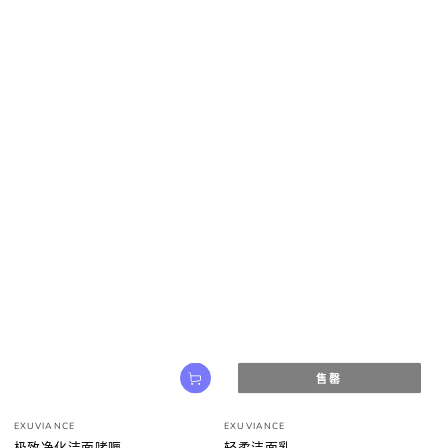
售罄
小
小
EXUVIANCE
EXUVIANCE
贩：
贩：
极致净化洁面啫喱
轻柔洁面乳