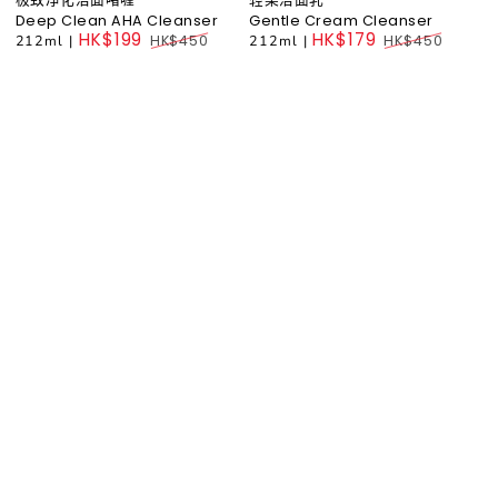
Deep Clean AHA Cleanser
Gentle Cream Cleanser
HK$199
HK$179
212ml
|
HK$450
212ml
|
HK$450
Regular
Regular
price
price